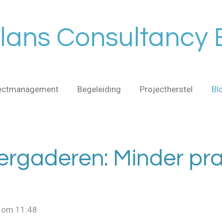
lans Consultancy B
ectmanagement
Begeleiding
Projectherstel
Bl
vergaderen: Minder pr
4 om 11:48