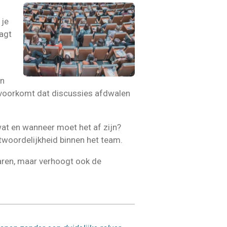
 je
aagt
an
t voorkomt dat discussies afdwalen
wat en wanneer moet het af zijn?
ntwoordelijkheid binnen het team.
sparen, maar verhoogt ook de