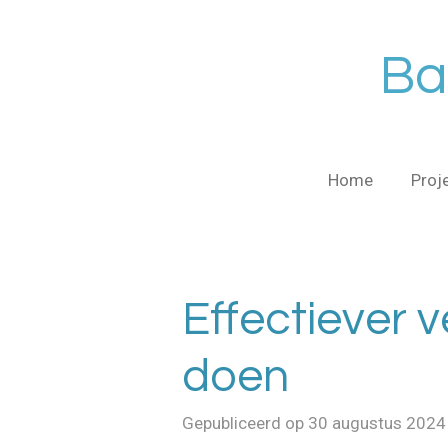
Ga
direct
Ba
naar
de
hoofdinhoud
Home
Proj
Effectiever 
doen
Gepubliceerd op 30 augustus 202